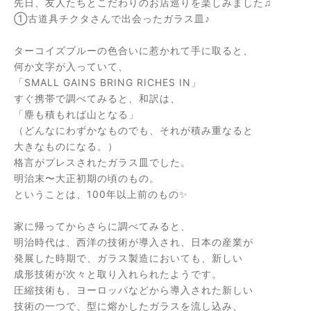
先日、友人たちとこだわりのお店巡りを楽しみました♫
①古道具チクタさんで出会ったガラス皿♪
ターコイズブルーの色合いに惹かれて手に取ると、
何か文字が入っていて、
「SMALL GAINS BRING RICHES IN」
すぐ携帯で調べてみると、和訳は、
「塵も積もれば山となる」
（どんなにわずかなものでも、それが積み重なると
大きなものになる。）
格言がプレスされたガラス皿でした。
明治末〜大正初期の頃のもの。
ということは、100年以上前のもの✨
家に帰ってからさらに調べてみると、
明治時代は、西洋の技術が導入され、日本の産業が
発展した時期で、ガラス製造においても、新しい
成形技術が次々と取り入れられたようです。
圧縮技術も、ヨーロッパなどから導入された新しい
技術の一つで、型に熔かしたガラスを流し込み、