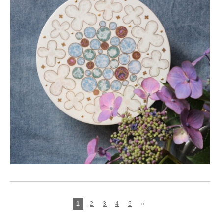
1
2
3
4
5
»