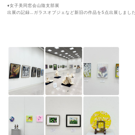
♦女子美同窓会山陰支部展
出展の記録…ガラスオブジェなど新旧の作品を5点出展しまし