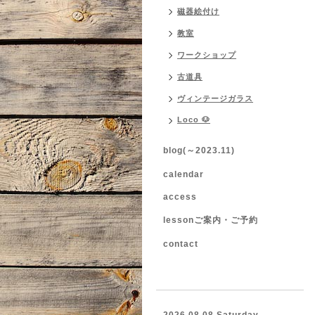
磁器絵付け
教室
ワークショップ
古道具
ヴィンテージガラス
Loco 🐶
blog(～2023.11)
calendar
access
lessonご案内・ご予約
contact