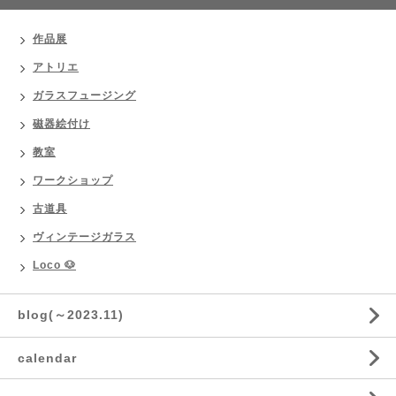
作品展
アトリエ
ガラスフュージング
磁器絵付け
教室
ワークショップ
古道具
ヴィンテージガラス
Loco 🐶
blog(～2023.11)
calendar