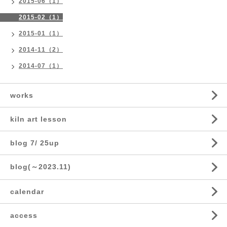
2015-06（1）
2015-02（1）
2015-01（1）
2014-11（2）
2014-07（1）
works
kiln art lesson
blog 7/ 25up
blog(～2023.11)
calendar
access